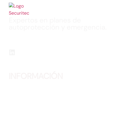
Expertos en planes de
autoprotección y emergencia.
Realización de Planes de Autoprotección, Planes
de Emergencias, Formaciones, Simulacros y
Planos “Usted Está Aquí” en múltiples sectores.
INFORMACIÓN
Teléfono:
91 315 57 62
Correo:
info@securitec.org