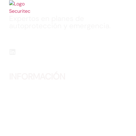
Expertos en planes de
autoprotección y emergencia.
Realización de Planes de Autoprotección, Planes
de Emergencias, Formaciones, Simulacros y
Planos “Usted Está Aquí” en múltiples sectores.
INFORMACIÓN
Teléfono:
91 315 57 62
Correo:
info@securitec.org