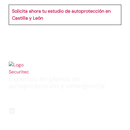
Solicita ahora tu estudio de autoprotección en
Castilla y León
Expertos en planes de
autoprotección y emergencia.
Realización de Planes de Autoprotección, Planes
de Emergencias, Formaciones, Simulacros y
Planos “Usted Está Aquí” en múltiples sectores.