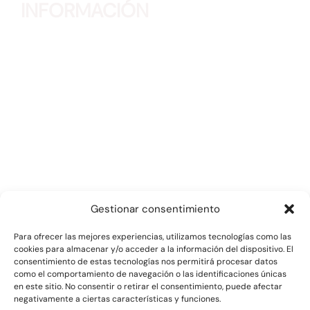
INFORMACIÓN
Teléfono:
91 315 57 62
Correo:
info@securitec.org
Dirección:
Príncipe de Vergara 111,
Duplicado, Bajo Izda,
28002. Madrid
Gestionar consentimiento
Para ofrecer las mejores experiencias, utilizamos tecnologías como las
cookies para almacenar y/o acceder a la información del dispositivo. El
ACCESOS RÁPIDOS
consentimiento de estas tecnologías nos permitirá procesar datos
como el comportamiento de navegación o las identificaciones únicas
en este sitio. No consentir o retirar el consentimiento, puede afectar
negativamente a ciertas características y funciones.