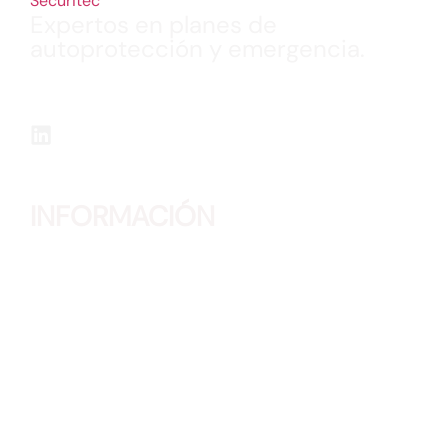
Expertos en planes de
autoprotección y emergencia.
Realización de Planes de Autoprotección, Planes
de Emergencias, Formaciones, Simulacros y
Planos “Usted Está Aquí” en múltiples sectores.
INFORMACIÓN
Teléfono:
91 315 57 62
Correo:
info@securitec.org
Dirección: