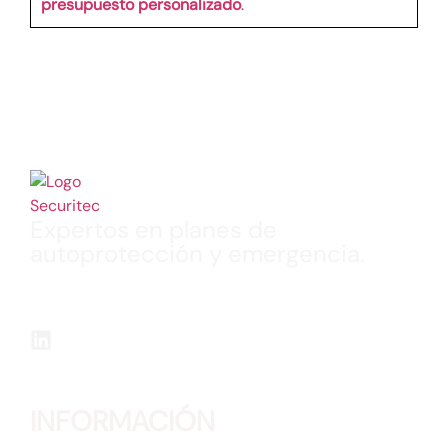
presupuesto personalizado
.
Expertos en planes de
autoprotección y emergencia.
Realización de Planes de Autoprotección, Planes
de Emergencias, Formaciones, Simulacros y
Planos “Usted Está Aquí” en múltiples sectores.
INFORMACIÓN