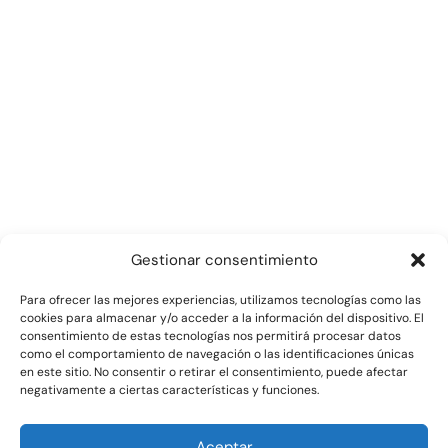
Teléfono:
91 315 57 62
Correo:
info@securitec.org
Dirección:
Príncipe de Vergara 111,
Duplicado, Bajo Izda,
28002. Madrid
Gestionar consentimiento
Para ofrecer las mejores experiencias, utilizamos tecnologías como las
cookies para almacenar y/o acceder a la información del dispositivo. El
ACCESOS RÁPIDOS
consentimiento de estas tecnologías nos permitirá procesar datos
como el comportamiento de navegación o las identificaciones únicas
en este sitio. No consentir o retirar el consentimiento, puede afectar
negativamente a ciertas características y funciones.
Aceptar
AVISO LEGAL