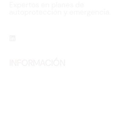
Expertos en planes de
autoprotección y emergencia.
Realización de Planes de Autoprotección, Planes
de Emergencias, Formaciones, Simulacros y
Planos “Usted Está Aquí” en múltiples sectores.
INFORMACIÓN
Teléfono:
91 315 57 62
Correo:
info@securitec.org
Dirección:
Príncipe de Vergara 111,